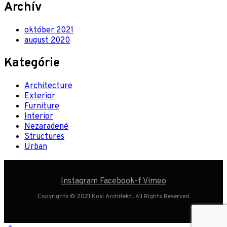
Archív
október 2021
august 2020
Kategórie
Architecture
Exterior
Furniture
Interior
Nezaradené
Structures
Urban
Instagram
Facebook-f
Vimeo
Copyrights © 2021 Kosi Architekti. All Rights Reserved.