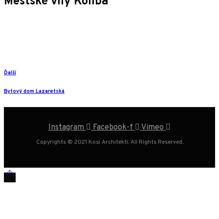
Mestské vily Koliba
Ďalší
Bytový dom Lazaretská
Instagram
Facebook-f
Vimeo
Copyrights © 2021 Kosi Architekti. All Rights Reserved.