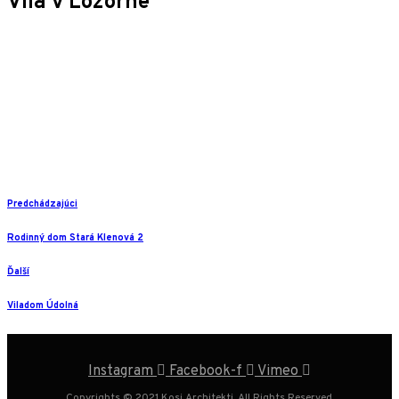
Vila v Lozorne
Predchádzajúci
Rodinný dom Stará Klenová 2
Ďalší
Viladom Údolná
Instagram
Facebook-f
Vimeo
Copyrights © 2021 Kosi Architekti. All Rights Reserved.