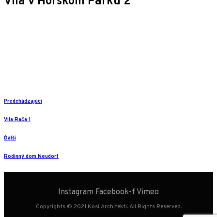
Vila v Horskom Parku 2
Predchádzajúci
Vila Rača 1
Ďalší
Rodinný dom Neudorf
Instagram
Facebook-f
Vimeo
Copyrights © 2021 Kosi Architekti. All Rights Reserved.