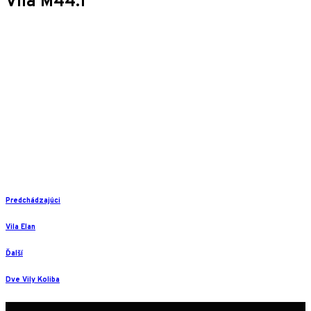
Vila M44.1
Predchádzajúci
Vila Elan
Ďalší
Dve Vily Koliba