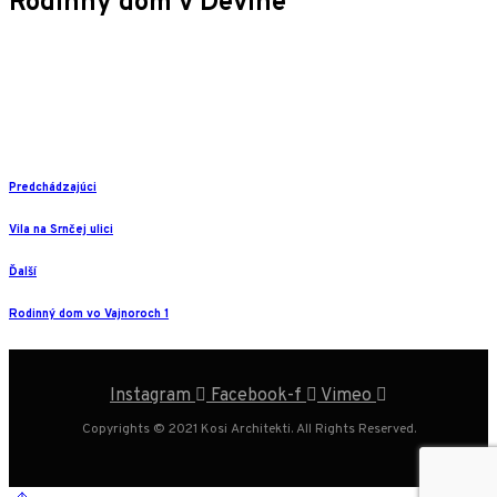
Rodinný dom v Devíne
Predchádzajúci
Vila na Srnčej ulici
Ďalší
Rodinný dom vo Vajnoroch 1
Instagram
Facebook-f
Vimeo
Copyrights © 2021 Kosi Architekti. All Rights Reserved.