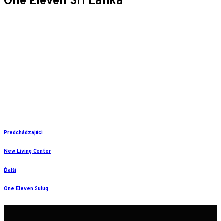
One Eleven Sri Lanka
Predchádzajúci
New Living Center
Ďalší
One Eleven Sulug