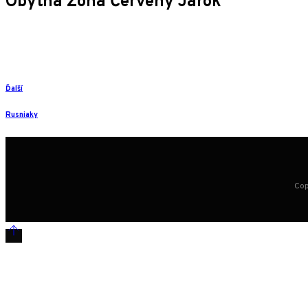
Obytná Zóna Červený Jarok
Ďalší
Rusniaky
Cop