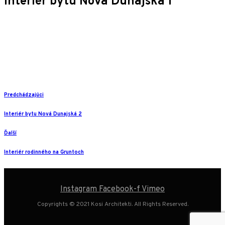
Interiér bytu Nová Dunajská 1
Predchádzajúci
Interiér bytu Nová Dunajská 2
Ďalší
Interiér rodinného na Gruntoch
Instagram
Facebook-f
Vimeo
Copyrights © 2021 Kosi Architekti. All Rights Reserved.