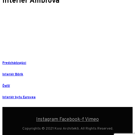
Interiér Ambrova
Predchádzajúci
Interiér Bôrik
Ďalší
Interiér bytu Eurovea
Instagram
Facebook-f
Vimeo
Copyrights © 2021 Kosi Architekti. All Rights Reserved.