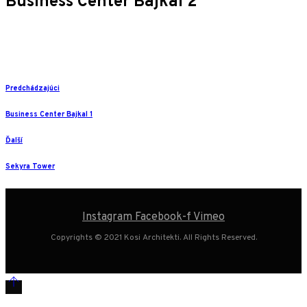
Business Center Bajkal 2
Predchádzajúci
Business Center Bajkal 1
Ďalší
Sekyra Tower
Instagram
Facebook-f
Vimeo
Copyrights © 2021 Kosi Architekti. All Rights Reserved.