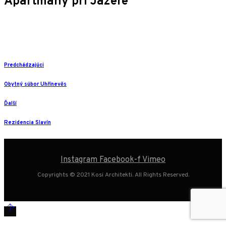
Apartmány pri Jazere
Predchádzajúci
Obytný súbor Uhřínevěs
Ďalší
Rezidencia Slavín
Instagram
Facebook-f
Vimeo
Copyrights © 2021 Kosi Architekti. All Rights Reserved.